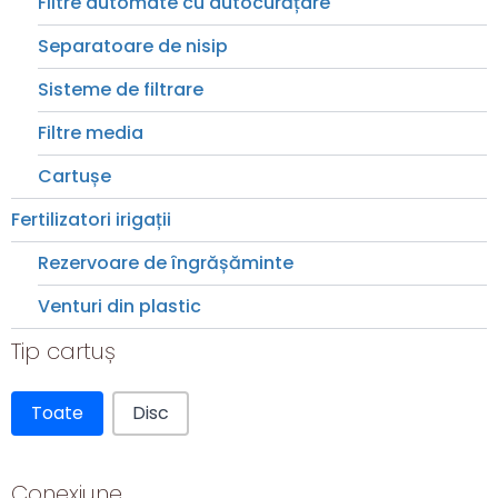
Filtre automate cu autocurățare
Separatoare de nisip
Sisteme de filtrare
Filtre media
Cartușe
Fertilizatori irigații
Rezervoare de îngrășăminte
Venturi din plastic
Tip cartuș
Tip cartuș
Toate
Disc
Conexiune