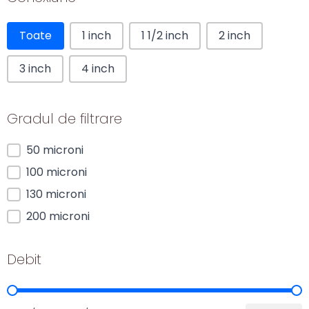
Conexiune
Toate
1 inch
1 1/2 inch
2 inch
3 inch
4 inch
Gradul de filtrare
Gradul de filtrare
50 microni
100 microni
130 microni
200 microni
Debit
Debit