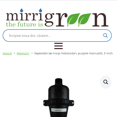
Acasă
Magazin
Separator de nisip hidrociclon, purjare manuală, 3 inch