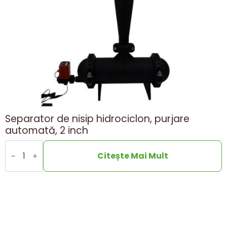
Separator de nisip hidrociclon, purjare
automată, 2 inch
Hydrocyclone
sand
Citește Mai Mult
separator,
automatic
purge,
2
inches
cantitate