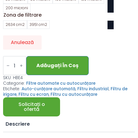
200 microni
Zona de filtrare
2634 cm2
3951 cm2
Anulează
Automatic
self
Adăugați În Coș
cleaning
screen
filter,
SKU:
HBE4
4
Categorie:
Filtre automate cu autocurățare
inches
Etichete:
Auto-curățare automată
,
Filtru industrial
,
Filtru de
-
irigare
,
Filtru cu ecran
,
Filtru cu autocurățare
horizontal
cantitate
Solicitați o
ofertă
Descriere