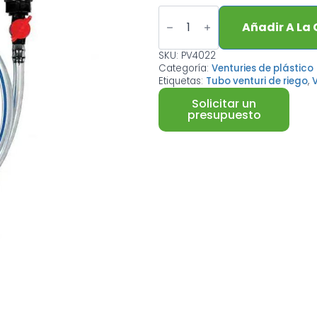
Cantidad
Plastic
Añadir A La
venturi
pipe
SKU:
PV4022
Categoría:
Venturies de plástico
Etiquetas:
Tubo venturi de riego
,
V
Solicitar un
presupuesto