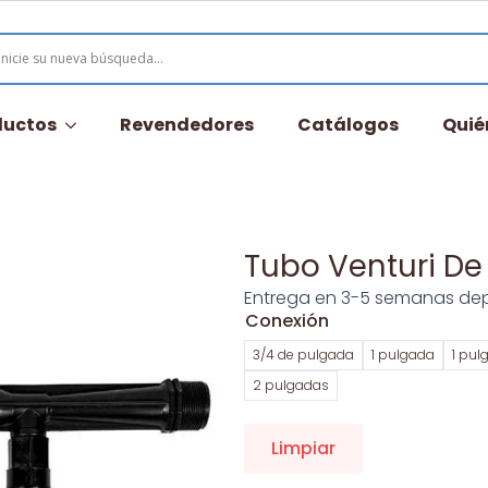
ductos
Revendedores
Catálogos
Quié
Tubo Venturi De 
Entrega en 3-5 semanas dep
Conexión
3/4 de pulgada
1 pulgada
1 pul
2 pulgadas
Limpiar