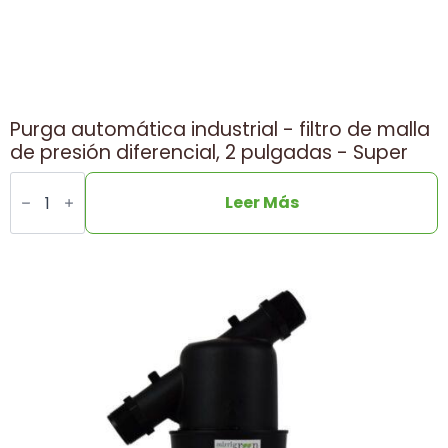
Purga automática industrial - filtro de malla
de presión diferencial, 2 pulgadas - Super
Cantidad
Industrial
Leer Más
automatic
purge
-
pressure
differential
screen
filter,
2
inches
-
Super