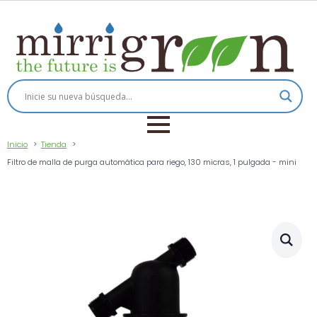
Inicio
Tienda
Filtro de malla de purga automática para riego, 130 micras, 1 pulgada - mini