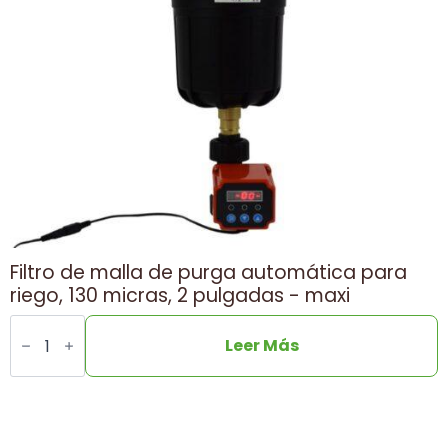
Filtro de malla de purga automática para
riego, 130 micras, 2 pulgadas - maxi
Cantidad
Irrigation
Leer Más
automatic
purge
screen
filter,
130
microns,