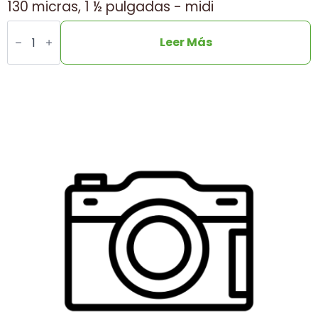
130 micras, 1 ½ pulgadas - midi
Cantidad
Irrigation
Leer Más
manual
purge
screen
filter,
130
microns,
1
½
inch
-
midi