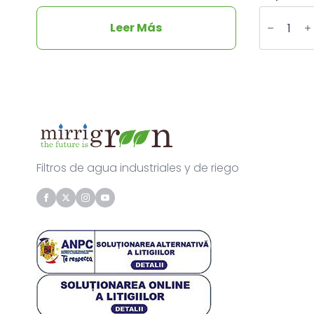
Cantidad
Industrial
Leer Más
automati
purge
-
pressure
differenti
screen
filter,
2
inches
-
Super
Filtros de agua industriales y de riego