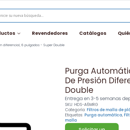
ductos
Revendedores
Catálogos
Quié
ón diferencial, 6 pulgadas - Super Double
Purga Automática
De Presión Difer
Double
Entrega en 3-5 semanas dep
SKU:
HDS-A6MRG
Categoría:
Filtros de malla de pl
Etiquetas:
Purga automática
,
Fil
malla
Solicitar un